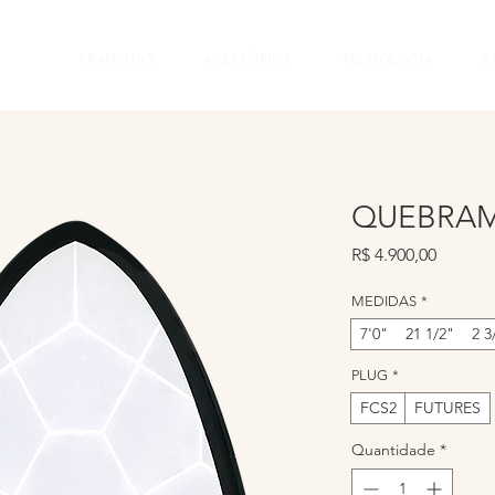
PRANCHAS
ACESSÓRIOS
TECNOLOGIA
S
QUEBRA
Preço
R$ 4.900,00
MEDIDAS
*
7'0" 21 1/2" 2 3
PLUG
*
FCS2
FUTURES
Quantidade
*