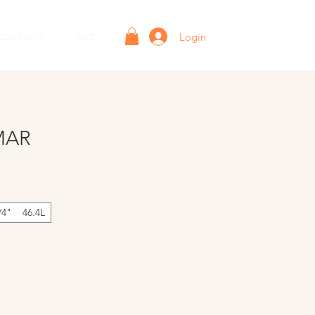
Login
OBRE NÓS
FAQ
MAR
/4" 46.4L