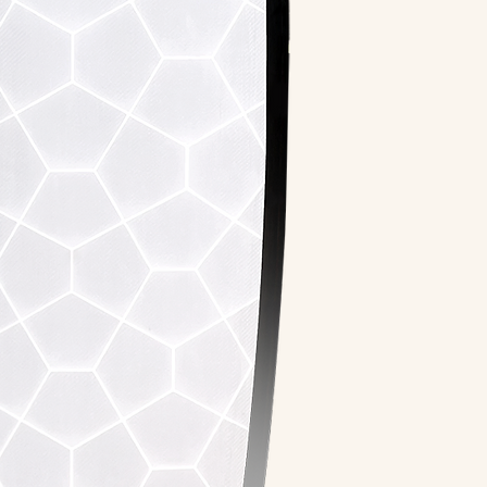
Prancha sob encom
6 a 8 semanas.
Opção de retirada na
Mooca - SP